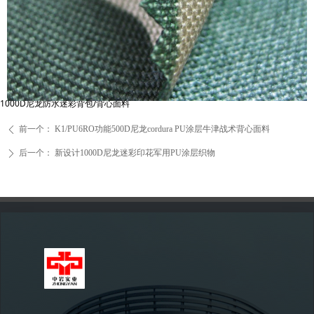
1000D尼龙防水迷彩背包/背心面料
前一个：
K1/PU6RO功能500D尼龙cordura PU涂层牛津战术背心面料
ꄴ
后一个：
新设计1000D尼龙迷彩印花军用PU涂层织物
ꄲ